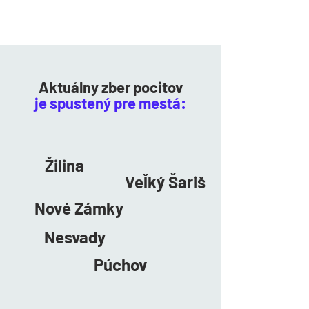
Aktuálny zber pocitov
je spustený pre mestá:
Žilina
Veľký Šariš
Nové Zámky
Nesvady
Púchov