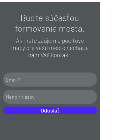
Buďte súčasťou
formovania mesta.
Ak máte záujem o pocitové
mapy pre vaše mesto nechajte
nám Váš kontakt.
Odoslať